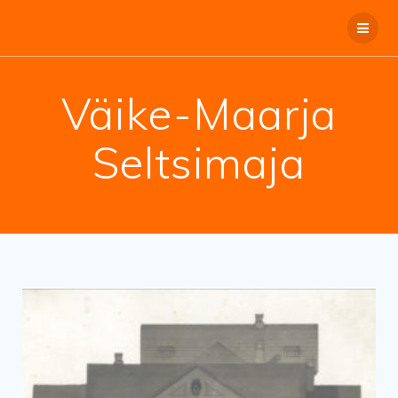
Väike-Maarja
Seltsimaja