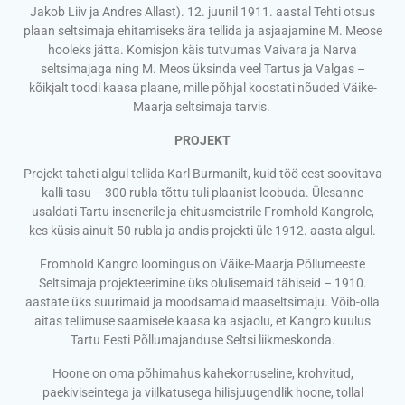
Jakob Liiv ja Andres Allast). 12. juunil 1911. aastal Tehti otsus
plaan seltsimaja ehitamiseks ära tellida ja asjaajamine M. Meose
hooleks jätta. Komisjon käis tutvumas Vaivara ja Narva
seltsimajaga ning M. Meos üksinda veel Tartus ja Valgas –
kõikjalt toodi kaasa plaane, mille põhjal koostati nõuded Väike-
Maarja seltsimaja tarvis.
PROJEKT
Projekt taheti algul tellida Karl Burmanilt, kuid töö eest soovitava
kalli tasu – 300 rubla tõttu tuli plaanist loobuda. Ülesanne
usaldati Tartu insenerile ja ehitusmeistrile Fromhold Kangrole,
kes küsis ainult 50 rubla ja andis projekti üle 1912. aasta algul.
Fromhold Kangro loomingus on Väike-Maarja Põllumeeste
Seltsimaja projekteerimine üks olulisemaid tähiseid – 1910.
aastate üks suurimaid ja moodsamaid maaseltsimaju. Võib-olla
aitas tellimuse saamisele kaasa ka asjaolu, et Kangro kuulus
Tartu Eesti Põllumajanduse Seltsi liikmeskonda.
Hoone on oma põhimahus kahekorruseline, krohvitud,
paekiviseintega ja viilkatusega hilisjuugendlik hoone, tollal