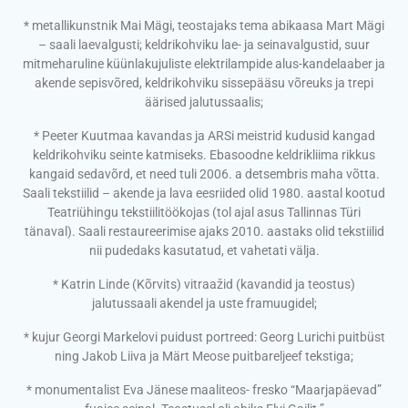
* metallikunstnik Mai Mägi, teostajaks tema abikaasa Mart Mägi
– saali laevalgusti; keldrikohviku lae- ja seinavalgustid, suur
mitmeharuline küünlakujuliste elektrilampide alus-kandelaaber ja
akende sepisvõred, keldrikohviku sissepääsu võreuks ja trepi
äärised jalutussaalis;
* Peeter Kuutmaa kavandas ja ARSi meistrid kudusid kangad
keldrikohviku seinte katmiseks. Ebasoodne keldrikliima rikkus
kangaid sedavõrd, et need tuli 2006. a detsembris maha võtta.
Saali tekstiilid – akende ja lava eesriided olid 1980. aastal kootud
Teatriühingu tekstiilitöökojas (tol ajal asus Tallinnas Türi
tänaval). Saali restaureerimise ajaks 2010. aastaks olid tekstiilid
nii pudedaks kasutatud, et vahetati välja.
* Katrin Linde (Kõrvits) vitraažid (kavandid ja teostus)
jalutussaali akendel ja uste framuugidel;
* kujur Georgi Markelovi puidust portreed: Georg Lurichi puitbüst
ning Jakob Liiva ja Märt Meose puitbareljeef tekstiga;
* monumentalist Eva Jänese maaliteos- fresko “Maarjapäevad”