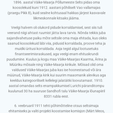
1896. aastal Väike-Maarja Põllumeeste Selts pidas oma
koosolekuid kuni 1912. aastani põhiliselt Vao vallamajas
(praegu Pikk 8), kuid sealne kohtusaal hakkas järjest kasvavale
liikmeskonnale kitsaks jääma.
Veelgi halvem oli olukord pidude korraldamisel, sest siis tuli
veerand niigi ahtast ruumist jätta lava tarvis. Nõnda tekkis juba
sajandivahetuse paiku mõte seltsile oma maja ehitada, kus oleks
saanud koosolekuid läbi viia, pidusid korraldada, proove teha ja
muidki üritusi korraldada. Asja tegid algul lootusetuks
finantseerimisraskused, aga veelgi enam ehituskrundi
puudumine. Kuulus ju kogu maa Väike-Maarjas Kaarma, Ärina ja
Müüriku mõisale ning Väike-Maarja kirikule. Mõisad olid oma
valdused Väike-Maarjas juba kas ise hoonestanud või ära
müünud, Väike-Maarja kirik kui suurim maaomanik alevikus aga
keeldus kategooriliselt kellelegi jalatäitki loovutamast. 1910.
aastal omandas selts enampakkumisel Lurichi päranditompu
kuulunud 30 ha suuruse Sandhofi talu Väike-Maarja lõunapiiril
8331 rubla eest.
6. veebruaril 1911 tehti põhimõtteline otsus seltsimaja
ehitamiseks ja valiti projekti koostamise komisjon (Märt Meos,