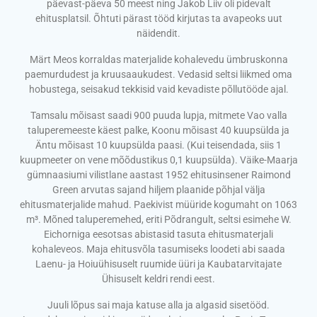
päevast-päeva 50 meest ning Jakob Liiv oli pidevalt
ehitusplatsil. Õhtuti pärast tööd kirjutas ta avapeoks uut
näidendit.
Märt Meos korraldas materjalide kohalevedu ümbruskonna
paemurdudest ja kruusaaukudest. Vedasid seltsi liikmed oma
hobustega, seisakud tekkisid vaid kevadiste põllutööde ajal.
Tamsalu mõisast saadi 900 puuda lupja, mitmete Vao valla
taluperemeeste käest palke, Koonu mõisast 40 kuupsülda ja
Äntu mõisast 10 kuupsülda paasi. (Kui teisendada, siis 1
kuupmeeter on vene mõõdustikus 0,1 kuupsülda). Väike-Maarja
gümnaasiumi vilistlane aastast 1952 ehitusinsener Raimond
Green arvutas sajand hiljem plaanide põhjal välja
ehitusmaterjalide mahud. Paekivist müüride kogumaht on 1063
m³. Mõned taluperemehed, eriti Põdrangult, seltsi esimehe W.
Eichorniga eesotsas abistasid tasuta ehitusmaterjali
kohaleveos. Maja ehitusvõla tasumiseks loodeti abi saada
Laenu- ja Hoiuühisuselt ruumide üüri ja Kaubatarvitajate
Ühisuselt keldri rendi eest.
Juuli lõpus sai maja katuse alla ja algasid sisetööd.