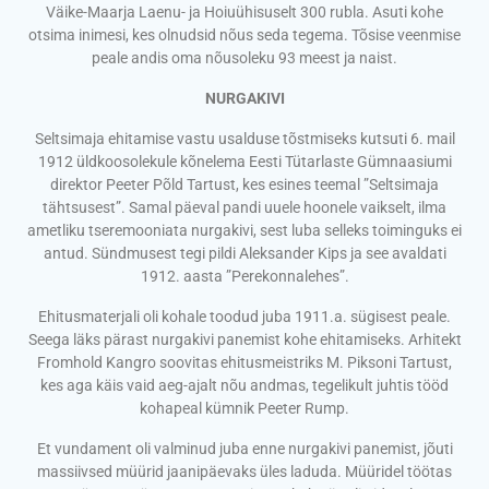
Väike-Maarja Laenu- ja Hoiuühisuselt 300 rubla. Asuti kohe
otsima inimesi, kes olnudsid nõus seda tegema. Tõsise veenmise
peale andis oma nõusoleku 93 meest ja naist.
NURGAKIVI
Seltsimaja ehitamise vastu usalduse tõstmiseks kutsuti 6. mail
1912 üldkoosolekule kõnelema Eesti Tütarlaste Gümnaasiumi
direktor Peeter Põld Tartust, kes esines teemal ”Seltsimaja
tähtsusest”. Samal päeval pandi uuele hoonele vaikselt, ilma
ametliku tseremooniata nurgakivi, sest luba selleks toiminguks ei
antud. Sündmusest tegi pildi Aleksander Kips ja see avaldati
1912. aasta ”Perekonnalehes”.
Ehitusmaterjali oli kohale toodud juba 1911.a. sügisest peale.
Seega läks pärast nurgakivi panemist kohe ehitamiseks. Arhitekt
Fromhold Kangro soovitas ehitusmeistriks M. Piksoni Tartust,
kes aga käis vaid aeg-ajalt nõu andmas, tegelikult juhtis tööd
kohapeal kümnik Peeter Rump.
Et vundament oli valminud juba enne nurgakivi panemist, jõuti
massiivsed müürid jaanipäevaks üles laduda. Müüridel töötas