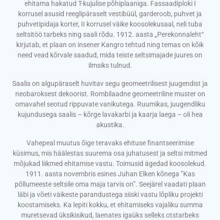
ehitama hakatud T-kujulise põhiplaaniga. Fassaadiploki I
korrusel asusid reeglipäraselt vestibüül, garderoob, puhvet ja
puhvetipidaja korter, II korrusel väike koosolekusaal, neli tuba
seltsitöö tarbeks ning saali rõdu. 1912. aasta „Perekonnaleht“
kirjutab, et plaan on insener Kangro tehtud ning temas on kõik
need vead kõrvale saadud, mida teiste seltsimajade juures on
ilmsiks tulnud.
Saalis on algupäraselt huvitav segu geomeetrilisest juugendist ja
neobaroksest dekoorist. Rombilaadne geomeetriline muster on
omavahel seotud rippuvate vanikutega. Ruumikas, juugendliku
kujundusega saalis – kõrge lavakarbi ja kaarja laega – oli hea
akustika.
Vahepeal muutus õige teravaks ehituse finantseerimise
küsimus, mis häälestas suurema osa juhatusest ja seltsi mitmed
mõjukad liikmed ehitamise vastu. Toimusid ägedad koosolekud.
1911. aasta novembris esines Juhan Elken kõnega ”Kas
põllumeeste seltsile oma maja tarvis on”. Seejärel vaadati plaan
läbi ja võeti väikeste parandustega siiski vastu lõpliku projekti
koostamiseks. Ka lepiti kokku, et ehitamiseks vajaliku summa
muretsevad üksikisikud, laenates igaüks selleks otstarbeks