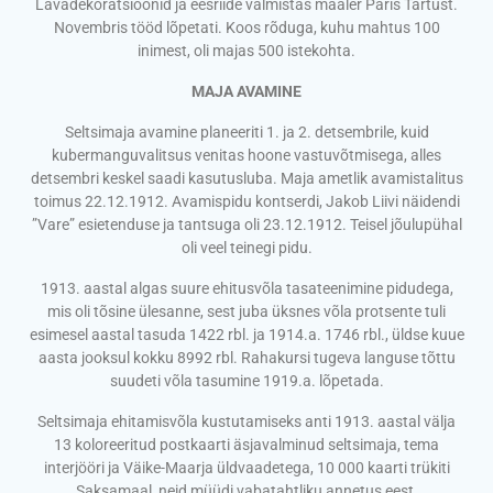
Lavadekoratsioonid ja eesriide valmistas maaler Paris Tartust.
Novembris tööd lõpetati. Koos rõduga, kuhu mahtus 100
inimest, oli majas 500 istekohta.
MAJA AVAMINE
Seltsimaja avamine planeeriti 1. ja 2. detsembrile, kuid
kubermanguvalitsus venitas hoone vastuvõtmisega, alles
detsembri keskel saadi kasutusluba. Maja ametlik avamistalitus
toimus 22.12.1912. Avamispidu kontserdi, Jakob Liivi näidendi
”Vare” esietenduse ja tantsuga oli 23.12.1912. Teisel jõulupühal
oli veel teinegi pidu.
1913. aastal algas suure ehitusvõla tasateenimine pidudega,
mis oli tõsine ülesanne, sest juba üksnes võla protsente tuli
esimesel aastal tasuda 1422 rbl. ja 1914.a. 1746 rbl., üldse kuue
aasta jooksul kokku 8992 rbl. Rahakursi tugeva languse tõttu
suudeti võla tasumine 1919.a. lõpetada.
Seltsimaja ehitamisvõla kustutamiseks anti 1913. aastal välja
13 koloreeritud postkaarti äsjavalminud seltsimaja, tema
interjööri ja Väike-Maarja üldvaadetega, 10 000 kaarti trükiti
Saksamaal, neid müüdi vabatahtliku annetus eest.