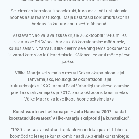
Seltsimajas korraldati koosolekuid, kursuseid, näitusi, pidusid,
hoones asus raamatukogu. Maja kasutasid kõik ümbruskonna
haridus- ja kultuuriasutused ja ühingud.
Vastavalt Vao vallavalitsuse kirjale 26.oktoobril 1940, milles
viidatakse ENSV poliitharidustöö korraldamise määrusele,
kuulus selts viivitamatult likvideerimisele ning tema dokumendid
ja varad komisjonile üleandmisele. Kõik see teostati mõne päeva
jooksul.
Väike-Maarja seltsimaja nimetati Saksa okupatsiooni ajal
rahvamajaks, Nõukogude okupatsiooni ajal
kultuurimajaks, 1992. aastal Eesti Vabariigi taasiseseisvumise
järel taas rahvamajaks ja 2012. aasta oktoobris taasnimetas
Väike-Maarja vallavolikogu hoone seltsimajaks.
Kunstiväärtused seltsimajas – Juta Haasma 2007. aastal
koostatud ülevaatest”Väike-Maarja skulptorid ja kunstnikud”.
“1980. aastast alustatud kapitaalremondi käigus tehti tihedat
koostööd tolleaegse kunstikombinaadi ARS erialakunstnikega: