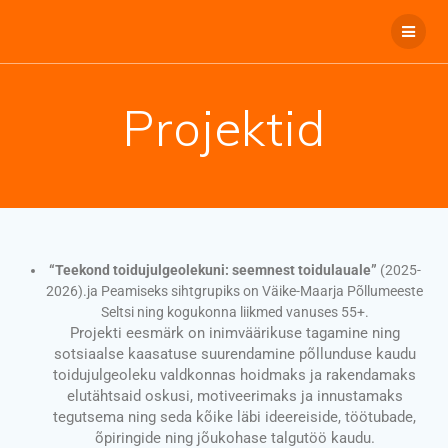
Projektid
“Teekond toidujulgeolekuni: seemnest toidulauale”
(2025-
2026).ja Peamiseks sihtgrupiks on Väike-Maarja Põllumeeste
Seltsi ning kogukonna liikmed vanuses 55+.
Projekti eesmärk
on inimväärikuse tagamine ning
sotsiaalse kaasatuse suurendamine põllunduse kaudu
toidujulgeoleku valdkonnas hoidmaks ja rakendamaks
elutähtsaid oskusi, motiveerimaks ja innustamaks
tegutsema ning seda kõike läbi ideereiside, töötubade,
õpiringide ning jõukohase talgutöö kaudu.