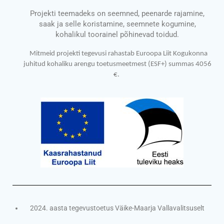
Projekti teemadeks on seemned, peenarde rajamine,
saak ja selle koristamine, seemnete kogumine,
kohalikul toorainel põhinevad toidud.
Mitmeid projekti tegevusi rahastab Euroopa Liit Kogukonna
juhitud kohaliku arengu toetusmeetmest (ESF+) summas 4056
€.
2024. aasta tegevustoetus Väike-Maarja Vallavalitsuselt