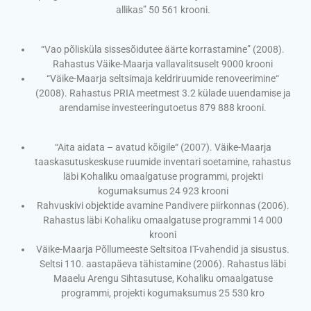
allikas” 50 561 krooni.
“Vao põlisküla sissesõidutee äärte korrastamine” (2008).
Rahastus Väike-Maarja vallavalitsuselt 9000 krooni
“Väike-Maarja seltsimaja keldriruumide renoveerimine“
(2008). Rahastus PRIA meetmest 3.2 külade uuendamise ja
arendamise investeeringutoetus 879 888 krooni.
“Aita aidata – avatud kõigile“ (2007). Väike-Maarja
taaskasutuskeskuse ruumide inventari soetamine, rahastus
läbi Kohaliku omaalgatuse programmi, projekti
kogumaksumus 24 923 krooni
Rahvuskivi objektide avamine Pandivere piirkonnas (2006).
Rahastus läbi Kohaliku omaalgatuse programmi 14 000
krooni
Väike-Maarja Põllumeeste Seltsitoa IT-vahendid ja sisustus.
Seltsi 110. aastapäeva tähistamine (2006). Rahastus läbi
Maaelu Arengu Sihtasutuse, Kohaliku omaalgatuse
programmi, projekti kogumaksumus 25 530 kro