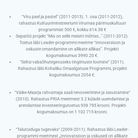
“Viru pael ja pastel” (2011-2013). 1. osa (2011-2012),
rahastus Kultuuriministeeriumi Virumaa pärimuskultuuri
programmist 500 €, kokku 614.38 €
Sepatöö projekt “Mis on selle meistri mõttes…” (2011-2012).
Toetus läbi Leader-programmi meetme “Innovatsioon ja
oskuste omandamine on allikate allikas”. Projekti
kogumaksumus 3990.20 €.
“Seltsi vabaõhutegevuseks tingimuste loomine” (2011).
Rahastus läbi Kohaliku Omaalgatuse Programmi, projekti
kogumaksumus 2054 €.
“Väike-Maarja rahvamaja saali renoveerimine ja sisustamine“
(2010). Rahastus PRIA meetmest 3.2 külade uuendamise ja
arendamise investeeringutoetus 938 795 krooni. Projekti
kogumaksumus on 1 102 715 krooni.
“Talutoiduga tugevaks“ (2009-2011). Rahastus läbi Leader-
programmi meetmest „Innovatsioon ja oskused on allikate