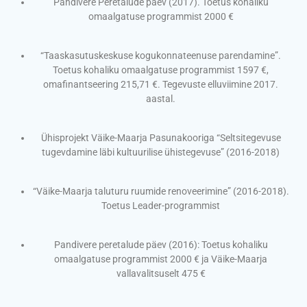
Pandivere Peretalude päev (2017). Toetus kohaliku
omaalgatuse programmist 2000 €
“Taaskasutuskeskuse kogukonnateenuse parendamine”.
Toetus kohaliku omaalgatuse programmist 1597 €,
omafinantseering 215,71 €. Tegevuste elluviimine 2017.
aastal.
Ühisprojekt Väike-Maarja Pasunakooriga “Seltsitegevuse
tugevdamine läbi kultuurilise ühistegevuse” (2016-2018)
“Väike-Maarja taluturu ruumide renoveerimine” (2016-2018).
Toetus Leader-programmist
Pandivere peretalude päev (2016): Toetus kohaliku
omaalgatuse programmist 2000 € ja Väike-Maarja
vallavalitsuselt 475 €