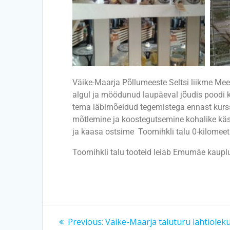
Väike-Maarja Põllumeeste Seltsi liikme Mee
algul ja möödunud laupäeval jõudis poodi k
tema läbimõeldud tegemistega ennast kurssi 
mõtlemine ja koostegutsemine kohalike käsi
ja kaasa ostsime Toomihkli talu 0-kilomeet
Toomihkli talu tooteid leiab Emumäe kauplus
Previous:
Väike-Maarja taluturu lahtiolek