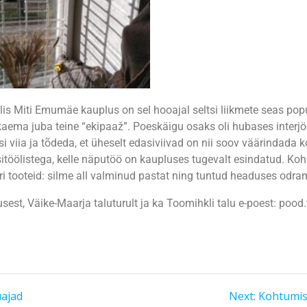
lis Miti Emumäe kauplus on sel hooajal seltsi liikmete seas po
aema juba teine “ekipaaž”. Poeskäigu osaks oli hubases interjö
viia ja tõdeda, et üheselt edasiviivad on nii soov väärindada ko
töölistega, kelle näputöö on kaupluses tugevalt esindatud. Ko
ri tooteid: silme all valminud pastat ning tuntud headuses odr
est, Väike-Maarja taluturult ja ka Toomihkli talu e-poest: pood
uajad
Next:
Kohtumise