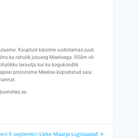
pulaarne. Kauplust käisime uudistamas juuli
öris ka rahulik jutuaeg Meelisega. Rõõm oli
halikku teravilja kui ka kogukondlik
hapeal proovisime Meelise küpsetatud saia
amannat.
.toomihkli.ee
ni 9. septembri Väike-Maarja sügislaadal!