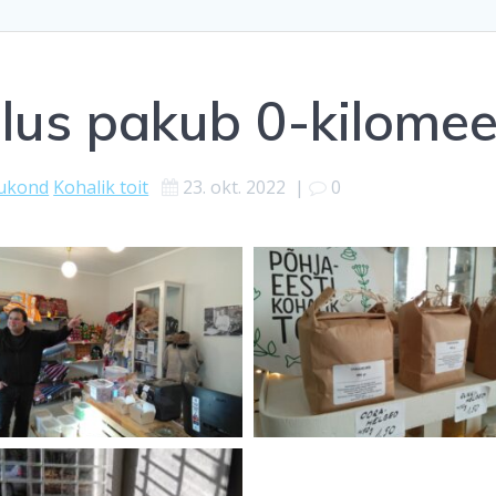
s pakub 0-kilomeet
ukond
Kohalik toit
23. okt. 2022
|
0