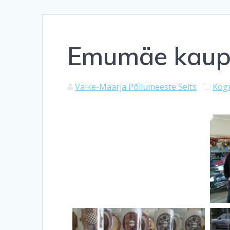
Emumäe kauplu
Väike-Maarja Põllumeeste Selts
Kog